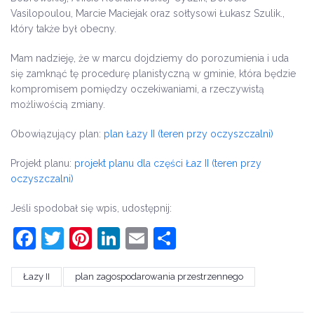
Vasilopoulou, Marcie Maciejak oraz sołtysowi Łukasz Szulik.,
który także był obecny.
Mam nadzieję, że w marcu dojdziemy do porozumienia i uda
się zamknąć tę procedurę planistyczną w gminie, która będzie
kompromisem pomiędzy oczekiwaniami, a rzeczywistą
możliwością zmiany.
Obowiązujący plan:
plan Łazy II (teren przy oczyszczalni)
Projekt planu:
projekt planu dla części Łaz II (teren przy
oczyszczalni)
Jeśli spodobał się wpis, udostępnij:
Facebook
Twitter
Pinterest
LinkedIn
Email
Share
Łazy II
plan zagospodarowania przestrzennego