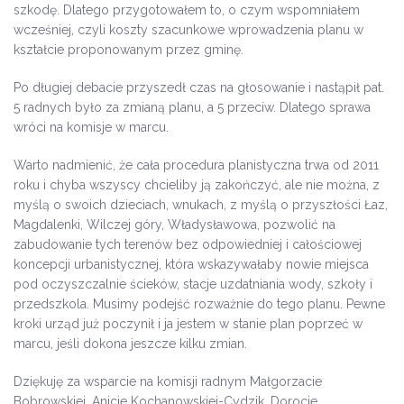
szkodę. Dlatego przygotowałem to, o czym wspomniałem
wcześniej, czyli koszty szacunkowe wprowadzenia planu w
kształcie proponowanym przez gminę.
Po długiej debacie przyszedł czas na głosowanie i nastąpił pat.
5 radnych było za zmianą planu, a 5 przeciw. Dlatego sprawa
wróci na komisje w marcu.
Warto nadmienić, że cała procedura planistyczna trwa od 2011
roku i chyba wszyscy chcieliby ją zakończyć, ale nie można, z
myślą o swoich dzieciach, wnukach, z myślą o przyszłości Łaz,
Magdalenki, Wilczej góry, Władysławowa, pozwolić na
zabudowanie tych terenów bez odpowiedniej i całościowej
koncepcji urbanistycznej, która wskazywałaby nowie miejsca
pod oczyszczalnie ścieków, stacje uzdatniania wody, szkoły i
przedszkola. Musimy podejść rozważnie do tego planu. Pewne
kroki urząd już poczynił i ja jestem w stanie plan poprzeć w
marcu, jeśli dokona jeszcze kilku zmian.
Dziękuję za wsparcie na komisji radnym Małgorzacie
Bobrowskiej, Anicie Kochanowskiej-Cydzik, Dorocie