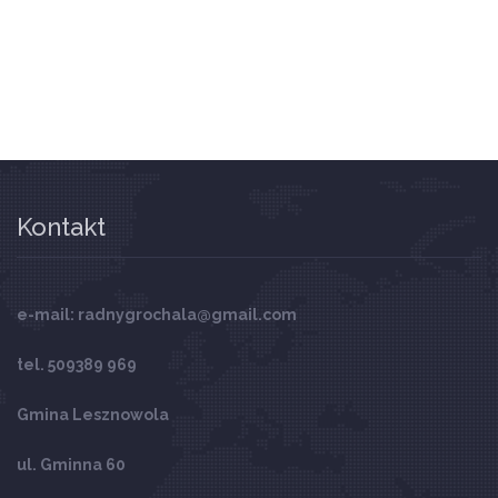
Kontakt
e-mail: radnygrochala@gmail.com
tel. 509389 969
Gmina Lesznowola
ul. Gminna 60