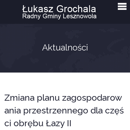
Strona główna
Aktualności
Interpelacje i zapytania
O mnie
Aktualności
Kontakt
Zmiana planu zagospodarow
ania przestrzennego dla częś
ci obrębu Łazy II