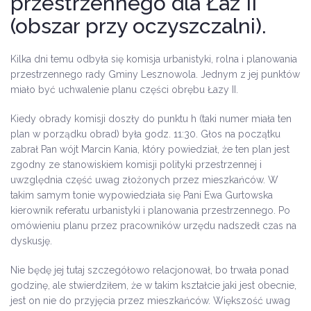
przestrzennego dla Łaz II
(obszar przy oczyszczalni).
Kilka dni temu odbyła się komisja urbanistyki, rolna i planowania
przestrzennego rady Gminy Lesznowola. Jednym z jej punktów
miało być uchwalenie planu części obrębu Łazy II.
Kiedy obrady komisji doszły do punktu h (taki numer miała ten
plan w porządku obrad) była godz. 11:30. Głos na początku
zabrał Pan wójt Marcin Kania, który powiedział, że ten plan jest
zgodny ze stanowiskiem komisji polityki przestrzennej i
uwzględnia część uwag złożonych przez mieszkańców. W
takim samym tonie wypowiedziała się Pani Ewa Gurtowska
kierownik referatu urbanistyki i planowania przestrzennego. Po
omówieniu planu przez pracowników urzędu nadszedł czas na
dyskusję.
Nie będę jej tutaj szczegółowo relacjonował, bo trwała ponad
godzinę, ale stwierdziłem, że w takim kształcie jaki jest obecnie,
jest on nie do przyjęcia przez mieszkańców. Większość uwag