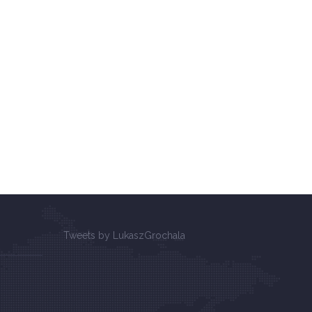
Tweets by LukaszGrochala