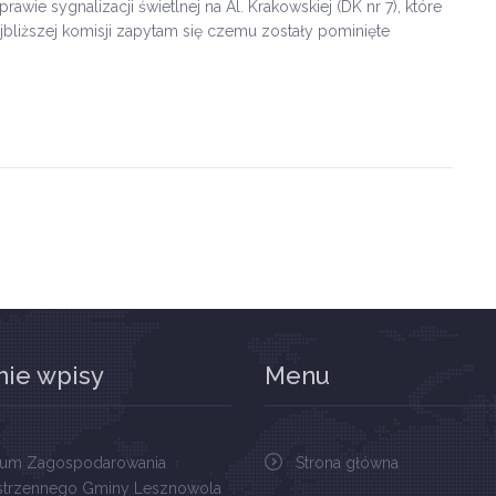
ie sygnalizacji świetlnej na Al. Krakowskiej (DK nr 7), które
jbliższej komisji zapytam się czemu zostały pominięte
nie wpisy
Menu
ium Zagospodarowania
Strona główna
strzennego Gminy Lesznowola