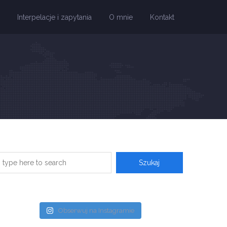
Interpelacje i zapytania
O mnie
Kontakt
Obserwuj na Instagramie