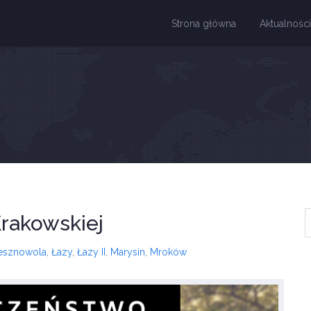
Strona główna
Aktualności
rakowskiej
esznowola
,
Łazy
,
Łazy II
,
Marysin
,
Mroków