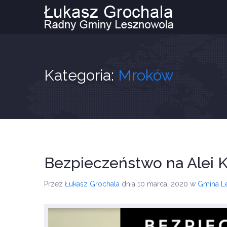
Kategoria:
Mroków
Bezpieczeństwo na Alei K
Przez
Łukasz Grochala
dnia 10 marca, 2020
w
Gmina L