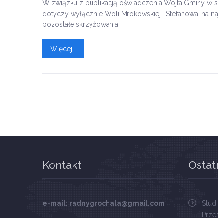
W związku z publikacją oświadczenia Wójta Gminy w spraw
dotyczy wyłącznie Woli Mrokowskiej i Stefanowa, na na
pozostałe skrzyżowania.
Więcej...
Kontakt
Ostat
e-mail: radnygrochala@gmail.com
Stud
Prze