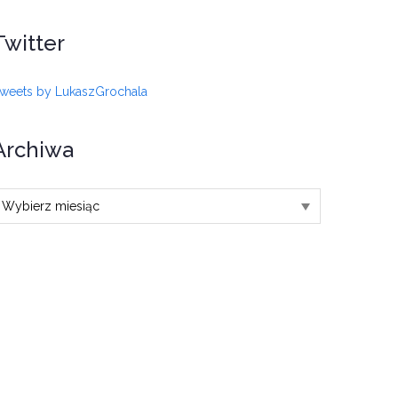
Twitter
weets by LukaszGrochala
Archiwa
rchiwa