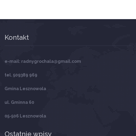
Kontakt
e-mail: radnygrochala@gmail.com
tel. 509389 969
Gmina Lesznowola
ul. Gminna 60
05-506 Lesznowola
Ostatnie wpisy