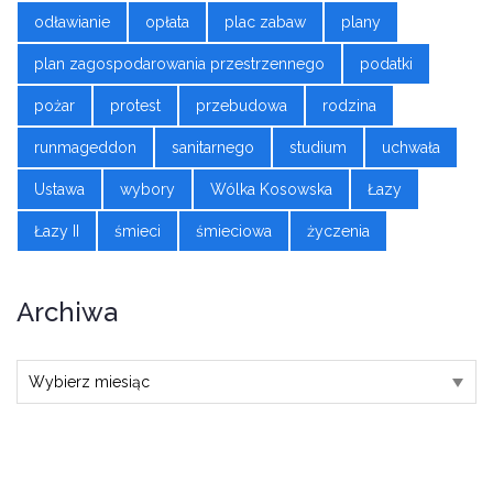
odławianie
opłata
plac zabaw
plany
plan zagospodarowania przestrzennego
podatki
pożar
protest
przebudowa
rodzina
runmageddon
sanitarnego
studium
uchwała
Ustawa
wybory
Wólka Kosowska
Łazy
Łazy II
śmieci
śmieciowa
życzenia
Archiwa
Archiwa