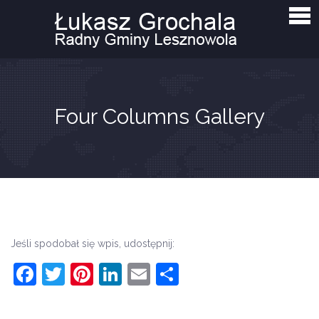
Strona główna
Aktualności
Interpelacje i zapytania
O mnie
Four Columns Gallery
Kontakt
Jeśli spodobał się wpis, udostępnij:
Facebook
Twitter
Pinterest
LinkedIn
Email
Share