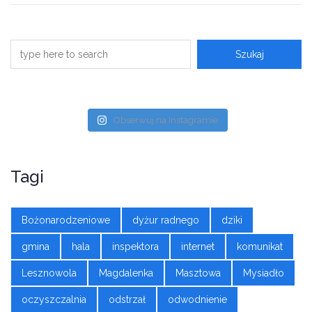
Obserwuj na Instagramie
Tagi
Bożonarodzeniowe
dyżur radnego
dziki
gmina
hala
inspektora
internet
komunikat
Lesznowola
Magdalenka
Masztowa
Mysiadło
oczyszczalnia
odstrzał
odwodnienie