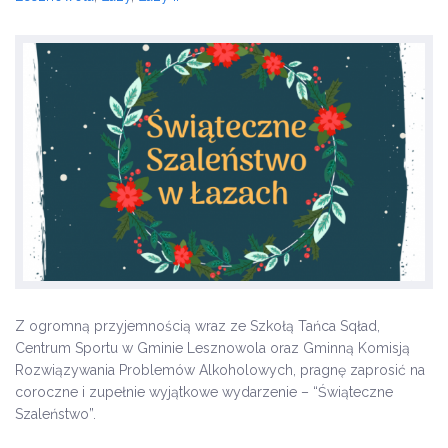
Z ogromną przyjemnością wraz ze Szkołą Tańca Sqład,
Centrum Sportu w Gminie Lesznowola oraz Gminną Komisją
Rozwiązywania Problemów Alkoholowych, pragnę zaprosić na
coroczne i zupełnie wyjątkowe wydarzenie – “Świąteczne
Szaleństwo”.