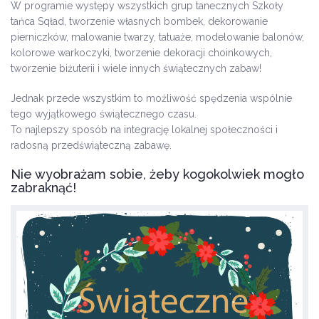
W programie występy wszystkich grup tanecznych Szkoły
tańca Sqład, tworzenie własnych bombek, dekorowanie
pierniczków, malowanie twarzy, tatuaże, modelowanie balonów,
kolorowe warkoczyki, tworzenie dekoracji choinkowych,
tworzenie biżuterii i wiele innych świątecznych zabaw!
Jednak przede wszystkim to możliwość spędzenia wspólnie
tego wyjątkowego świątecznego czasu.
To najlepszy sposób na integrację lokalnej społeczności i
radosną przedświąteczną zabawę.
Nie wyobrażam sobie, żeby kogokolwiek mogło
zabraknąć!