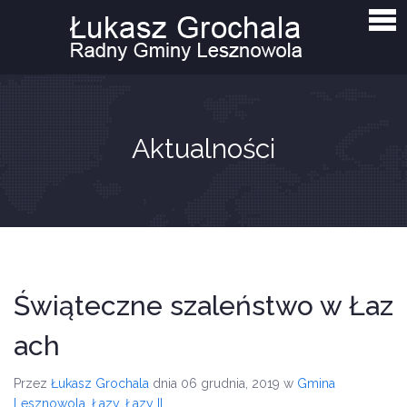
Strona główna
Aktualności
Interpelacje i zapytania
O mnie
Aktualności
Kontakt
Świąteczne szaleństwo w Łaz
ach
Przez
Łukasz Grochala
dnia 06 grudnia, 2019
w
Gmina
Lesznowola
,
Łazy
,
Łazy II