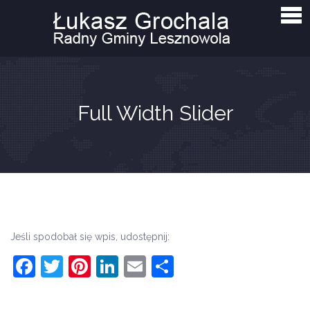
Strona główna
Aktualności
Interpelacje i zapytania
O mnie
Full Width Slider
Kontakt
Jeśli spodobał się wpis, udostępnij:
Facebook
Twitter
Pinterest
LinkedIn
Email
Share