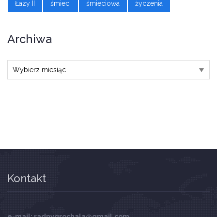
Łazy II
śmieci
śmieciowa
życzenia
Archiwa
Archiwa
Kontakt
e-mail: radnygrochala@gmail.com