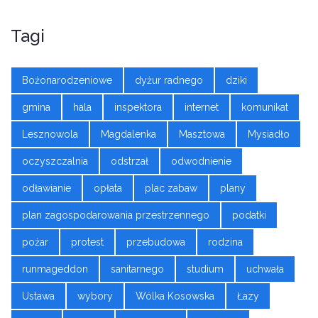
Tagi
Bożonarodzeniowe
dyżur radnego
dziki
gmina
hala
inspektora
internet
komunikat
Lesznowola
Magdalenka
Masztowa
Mysiadło
oczyszczalnia
odstrzał
odwodnienie
odławianie
opłata
plac zabaw
plany
plan zagospodarowania przestrzennego
podatki
pożar
protest
przebudowa
rodzina
runmageddon
sanitarnego
studium
uchwała
Ustawa
wybory
Wólka Kosowska
Łazy