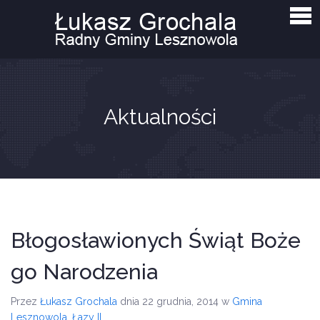
Strona główna
Aktualności
Interpelacje i zapytania
O mnie
Aktualności
Kontakt
Błogosławionych Świąt Boże
go Narodzenia
Przez
Łukasz Grochala
dnia 22 grudnia, 2014
w
Gmina
Lesznowola
,
Łazy II