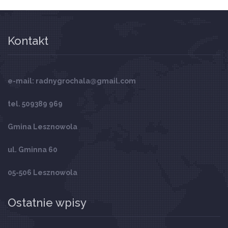
Kontakt
e-mail: radnygrochala@gmail.com
tel. 509389 969
Gmina Lesznowola
ul. Gminna 60
05-506 Lesznowola
Ostatnie wpisy